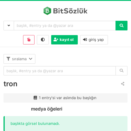
kayıt ol
giriş yap
sıralama
tron
1 entry'si var aslında bu başlığın
medya öğeleri
başlıkta görsel bulunamadı.