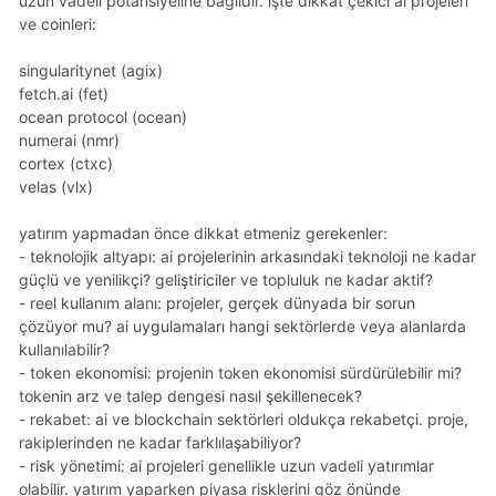
uzun vadeli potansiyeline bağlıdır. i̇şte dikkat çekici ai projeleri
ve coinleri:
singularitynet (agix)
fetch.ai (fet)
ocean protocol (ocean)
numerai (nmr)
cortex (ctxc)
velas (vlx)
yatırım yapmadan önce dikkat etmeniz gerekenler:
- teknolojik altyapı: ai projelerinin arkasındaki teknoloji ne kadar
güçlü ve yenilikçi? geliştiriciler ve topluluk ne kadar aktif?
- reel kullanım alanı: projeler, gerçek dünyada bir sorun
çözüyor mu? ai uygulamaları hangi sektörlerde veya alanlarda
kullanılabilir?
- token ekonomisi: projenin token ekonomisi sürdürülebilir mi?
tokenin arz ve talep dengesi nasıl şekillenecek?
- rekabet: ai ve blockchain sektörleri oldukça rekabetçi. proje,
rakiplerinden ne kadar farklılaşabiliyor?
- risk yönetimi: ai projeleri genellikle uzun vadeli yatırımlar
olabilir. yatırım yaparken piyasa risklerini göz önünde