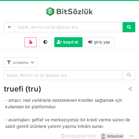
kayıt ol
giriş yap
sıralama
truefi (tru)
- amacı: reel varlıklarla desteklenen krediler sağlamak için
kullanılan bir platformdur.
- avantajları: şeffaf ve merkeziyetsiz bir kredi verme süreci ile
sabit getirili ürünlere yatırım yapma imkânı sunar.
30.09.2024 16:07
bitsozluk