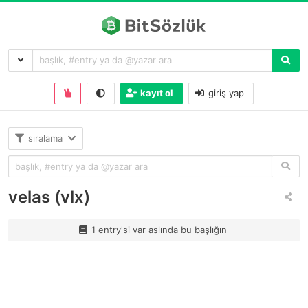
kayıt ol
giriş yap
sıralama
velas (vlx)
1 entry'si var aslında bu başlığın