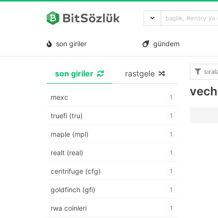
son giriler
gündem
sıra
son giriler
rastgele
vech
mexc
1
truefi (tru)
1
maple (mpl)
1
realt (real)
1
centrifuge (cfg)
1
goldfinch (gfi)
1
rwa coinleri
1