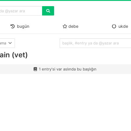
bugün
debe
ukde
lama
ain (vet)
1 entry'si var aslında bu başlığın