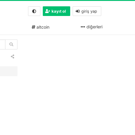
kayıt ol
giriş yap
diğerleri
altcoin