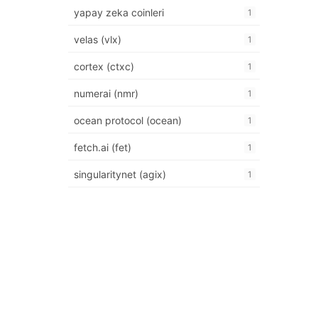
yapay zeka coinleri
1
velas (vlx)
1
cortex (ctxc)
1
numerai (nmr)
1
ocean protocol (ocean)
1
fetch.ai (fet)
1
singularitynet (agix)
1