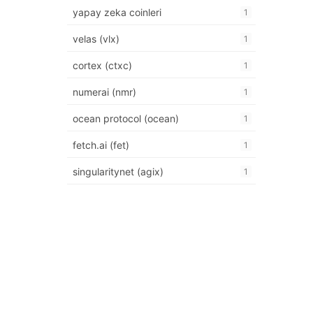
yapay zeka coinleri
1
velas (vlx)
1
cortex (ctxc)
1
numerai (nmr)
1
ocean protocol (ocean)
1
fetch.ai (fet)
1
singularitynet (agix)
1