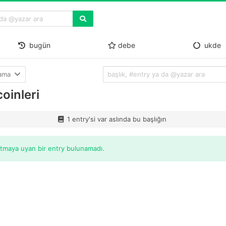
bugün
debe
ukde
lama
oinleri
1 entry'si var aslında bu başlığın
itmaya uyan bir entry bulunamadı.