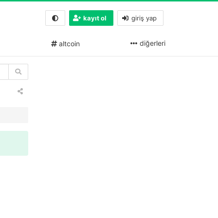
kayıt ol
giriş yap
diğerleri
altcoin