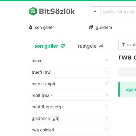
son giriler
gündem
sıra
son giriler
rastgele
rwa c
mexc
1
truefi (tru)
1
maple (mpl)
1
algor
realt (real)
1
centrifuge (cfg)
1
goldfinch (gfi)
1
rwa coinleri
1