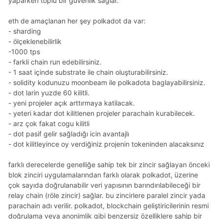
yaparken toplu bir güvenlik sağlar.
eth de amaçlanan her şey polkadot da var:
- sharding
- ölçeklenebilirlik
-1000 tps
- farkli chain run edebilirsiniz.
- 1 saat içinde substrate ile chain oluşturabilirsiniz.
- solidity kodunuzu moonbeam ile polkadota baglayabilirsiniz.
- dot larin yuzde 60 kilitli.
- yeni projeler açık arttırmaya katilacak.
- yeteri kadar dot kilitlenen projeler parachain kurabilecek.
- arz çok fakat cogu kilitli
- dot pasif gelir sağladığı icin avantajlı
- dot kilitleyince oy verdiğiniz projenin tokeninden alacaksınız
farklı derecelerde genelliğe sahip tek bir zincir sağlayan önceki
blok zinciri uygulamalarından farklı olarak polkadot, üzerine
çok sayıda doğrulanabilir veri yapısının barındırılabileceği bir
relay chain (röle zincir) sağlar. bu zincirlere paralel zincir yada
parachain adı verilir. polkadot, blockchain geliştiricilerinin resmi
doğrulama veya anonimlik gibi benzersiz özelliklere sahip bir