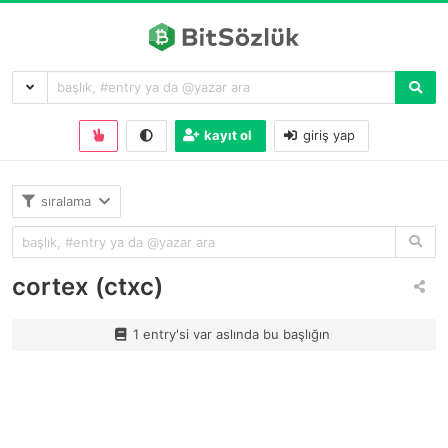
kayıt ol
giriş yap
sıralama
cortex (ctxc)
1 entry'si var aslında bu başlığın