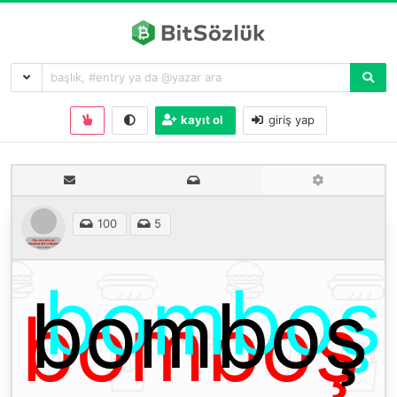
kayıt ol
giriş yap
100
5
bomboş